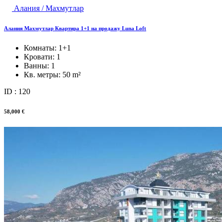
Алания / Махмутлар
Алания Махмутлар Квартира 1+1 на продажу Luna Loft
Комнаты:
1+1
Кровати:
1
Ванны:
1
Кв. метры:
50 m²
ID : 120
58,000 €