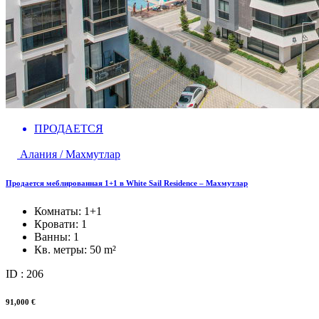
ПРОДАЕТСЯ
Алания / Махмутлар
Продается меблированная 1+1 в White Sail Residence – Махмутлар
Комнаты:
1+1
Кровати:
1
Ванны:
1
Кв. метры:
50 m²
ID : 206
91,000 €