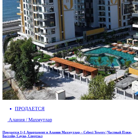
ПРОДАЕТСЯ
Алания / Махмутлар
Продается 1+1 Апартамент в Алания Махмутлар – Cebeci Towers | Частный Пляж,
Бассейн, Сауна, Спортзал