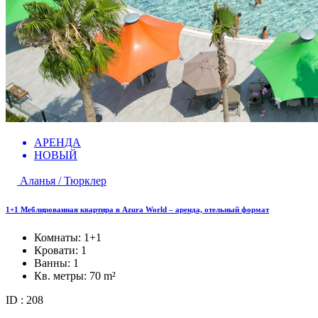
АРЕНДА
НОВЫЙ
Аланья / Тюрклер
1+1 Меблированная квартира в Azura World – аренда, отельный формат
Комнаты:
1+1
Кровати:
1
Ванны:
1
Кв. метры:
70 m²
ID : 208