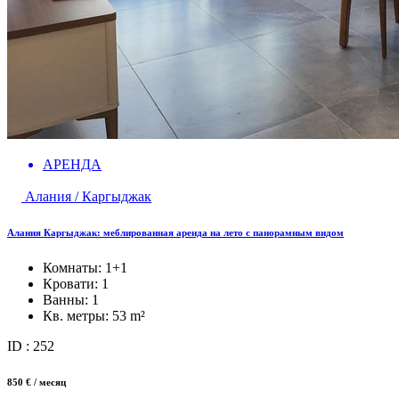
АРЕНДА
Алания / Каргыджак
Алания Каргыджак: меблированная аренда на лето с панорамным видом
Комнаты:
1+1
Кровати:
1
Ванны:
1
Кв. метры:
53 m²
ID : 252
850 € / месяц