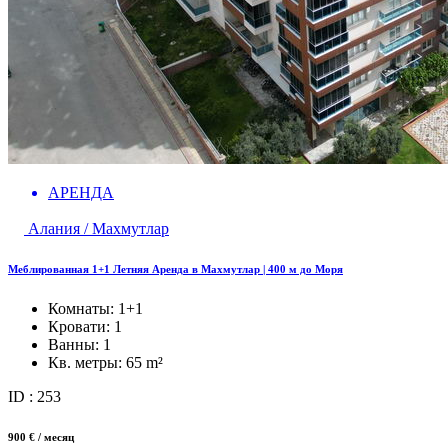
АРЕНДА
Алания / Махмутлар
Меблированная 1+1 Летняя Аренда в Махмутлар | 400 м до Моря
Комнаты:
1+1
Кровати:
1
Ванны:
1
Кв. метры:
65 m²
ID : 253
900 € / месяц