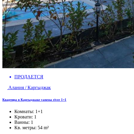
ПРОДАЕТСЯ
Алания / Каргыджак
Квартира в Каргыджаке vanessa river 1+1
Комнаты:
1+1
Кровати:
1
Ванны:
1
Кв. метры:
54 m²