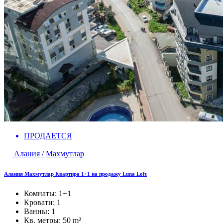
ПРОДАЕТСЯ
Алания / Махмутлар
Алания Махмутлар Квартира 1+1 на продажу Luna Loft
Комнаты:
1+1
Кровати:
1
Ванны:
1
Кв. метры:
50 m²