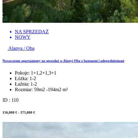
NA SPRZEDAŻ
NOWY
Alanya / Oba
Nowoczesne apartamenty na sprzedaż w Alanyi Oba z basenami i udogodnieniami
Pokoje:
1+1,2+1,3+1
Łóżka:
1-2
Łaźnia:
1-2
Rozmiar:
59m2 -194m2 m²
ID : 110
156,000 € - 375,000 €