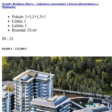
Serenity Residence Alanya – Luksusowe apartamenty z bogatą infrastrukturą w
Mahmutlar
Pokoje:
1+1,2+1,3+1
Łóżka:
1
Łaźnia:
1
Rozmiar:
55 m²
ID : 22
98,000 € - 135,000 €