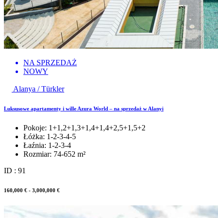
NA SPRZEDAŻ
NOWY
Alanya / Türkler
Luksusowe apartamenty i wille Azura World – na sprzedaż w Alanyi
Pokoje:
1+1,2+1,3+1,4+1,4+2,5+1,5+2
Łóżka:
1-2-3-4-5
Łaźnia:
1-2-3-4
Rozmiar:
74-652 m²
ID : 91
160,000 € - 3,000,000 €