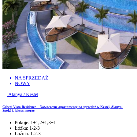
NA SPRZEDAŻ
NOWY
Alanya / Kestel
Cebeci Vista Residence – Nowoczesne apartamenty na sprzedaż w Kestel, Alanya |
Spokój, luksus, morze
Pokoje:
1+1,2+1,3+1
Łóżka:
1-2-3
Łaźnia:
1-2-3