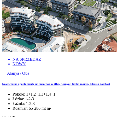
NA SPRZEDAŻ
NOWY
Alanya / Oba
Nowoczesne apartamenty na sprzedaż w Oba, Alanya | Blisko morza, luksus i komfort
Pokoje:
1+1,2+1,3+1,4+1
Łóżka:
1-2-3
Łaźnia:
1-2-3
Rozmiar:
65-286 mt m²