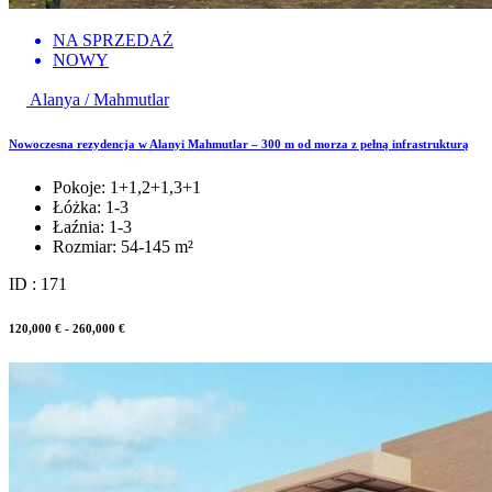
NA SPRZEDAŻ
NOWY
Alanya / Mahmutlar
Nowoczesna rezydencja w Alanyi Mahmutlar – 300 m od morza z pełną infrastrukturą
Pokoje:
1+1,2+1,3+1
Łóżka:
1-3
Łaźnia:
1-3
Rozmiar:
54-145 m²
ID : 171
120,000 € - 260,000 €