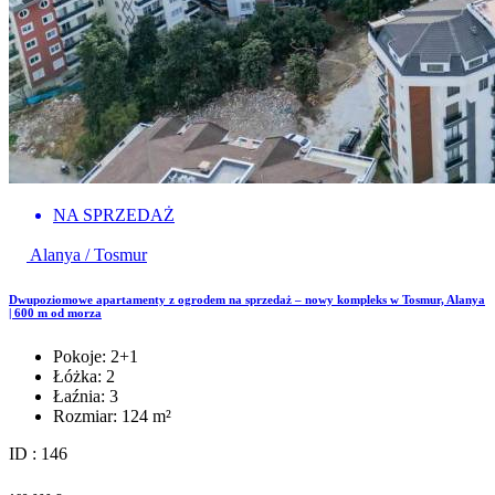
NA SPRZEDAŻ
Alanya / Tosmur
Dwupoziomowe apartamenty z ogrodem na sprzedaż – nowy kompleks w Tosmur, Alanya
| 600 m od morza
Pokoje:
2+1
Łóżka:
2
Łaźnia:
3
Rozmiar:
124 m²
ID : 146