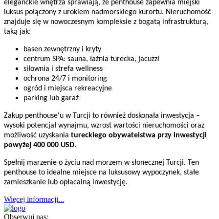
eleganckie wnętrza sprawiają, że penthouse zapewnia miejski
luksus połączony z urokiem nadmorskiego kurortu. Nieruchomość
znajduje się w nowoczesnym kompleksie z bogatą infrastrukturą,
taką jak:
basen zewnętrzny i kryty
centrum SPA: sauna, łaźnia turecka, jacuzzi
siłownia i strefa wellness
ochrona 24/7 i monitoring
ogród i miejsca rekreacyjne
parking lub garaż
Zakup penthouse'u w Turcji to również doskonała inwestycja –
wysoki potencjał wynajmu, wzrost wartości nieruchomości oraz
możliwość uzyskania
tureckiego obywatelstwa przy inwestycji
powyżej 400 000 USD
.
Spełnij marzenie o życiu nad morzem w słonecznej Turcji. Ten
penthouse to idealne miejsce na luksusowy wypoczynek, stałe
zamieszkanie lub opłacalną inwestycję.
Więcej informacji...
Obserwuj nas: