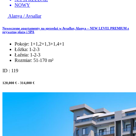
NOWY
Alanya / Avsallar
Nowoczesne apartamenty na sprzedaż w Avsallar, Alanya – NEW LEVEL PREMIUM z
prywatną plażą i SPA
Pokoje:
1+1,2+1,3+1,4+1
Łóżka:
1-2-3
Łaźnia:
1-2-3
Rozmiar:
51-170 m²
ID : 119
120,000 € - 314,000 €