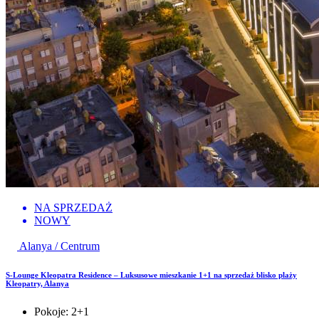
NA SPRZEDAŻ
NOWY
Alanya / Centrum
S-Lounge Kleopatra Residence – Luksusowe mieszkanie 1+1 na sprzedaż blisko plaży
Kleopatry, Alanya
Pokoje:
2+1