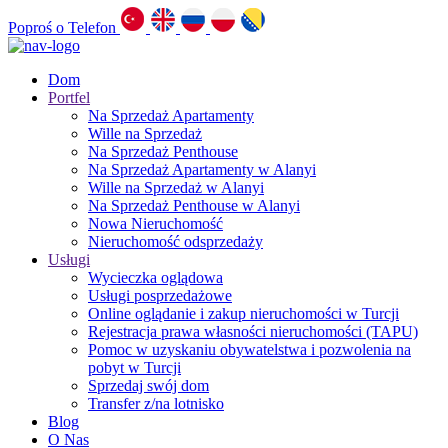
Poproś o Telefon
Dom
Portfel
Na Sprzedaż Apartamenty
Wille na Sprzedaż
Na Sprzedaż Penthouse
Na Sprzedaż Apartamenty w Alanyi
Wille na Sprzedaż w Alanyi
Na Sprzedaż Penthouse w Alanyi
Nowa Nieruchomość
Nieruchomość odsprzedaży
Usługi
Wycieczka oglądowa
Usługi posprzedażowe
Online oglądanie i zakup nieruchomości w Turcji
Rejestracja prawa własności nieruchomości (TAPU)
Pomoc w uzyskaniu obywatelstwa i pozwolenia na
pobyt w Turcji
Sprzedaj swój dom
Transfer z/na lotnisko
Blog
O Nas