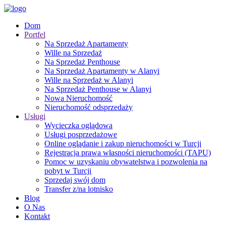
Dom
Portfel
Na Sprzedaż Apartamenty
Wille na Sprzedaż
Na Sprzedaż Penthouse
Na Sprzedaż Apartamenty w Alanyi
Wille na Sprzedaż w Alanyi
Na Sprzedaż Penthouse w Alanyi
Nowa Nieruchomość
Nieruchomość odsprzedaży
Usługi
Wycieczka oglądowa
Usługi posprzedażowe
Online oglądanie i zakup nieruchomości w Turcji
Rejestracja prawa własności nieruchomości (TAPU)
Pomoc w uzyskaniu obywatelstwa i pozwolenia na
pobyt w Turcji
Sprzedaj swój dom
Transfer z/na lotnisko
Blog
O Nas
Kontakt