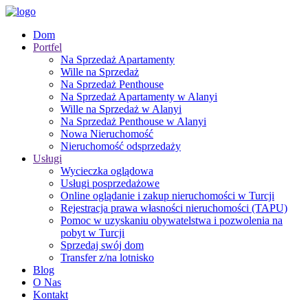
Dom
Portfel
Na Sprzedaż Apartamenty
Wille na Sprzedaż
Na Sprzedaż Penthouse
Na Sprzedaż Apartamenty w Alanyi
Wille na Sprzedaż w Alanyi
Na Sprzedaż Penthouse w Alanyi
Nowa Nieruchomość
Nieruchomość odsprzedaży
Usługi
Wycieczka oglądowa
Usługi posprzedażowe
Online oglądanie i zakup nieruchomości w Turcji
Rejestracja prawa własności nieruchomości (TAPU)
Pomoc w uzyskaniu obywatelstwa i pozwolenia na
pobyt w Turcji
Sprzedaj swój dom
Transfer z/na lotnisko
Blog
O Nas
Kontakt