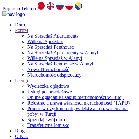
Poproś o Telefon
Dom
Portfel
Na Sprzedaż Apartamenty
Wille na Sprzedaż
Na Sprzedaż Penthouse
Na Sprzedaż Apartamenty w Alanyi
Wille na Sprzedaż w Alanyi
Na Sprzedaż Penthouse w Alanyi
Nowa Nieruchomość
Nieruchomość odsprzedaży
Usługi
Wycieczka oglądowa
Usługi posprzedażowe
Online oglądanie i zakup nieruchomości w Turcji
Rejestracja prawa własności nieruchomości (TAPU)
Pomoc w uzyskaniu obywatelstwa i pozwolenia na
pobyt w Turcji
Sprzedaj swój dom
Transfer z/na lotnisko
Blog
O Nas