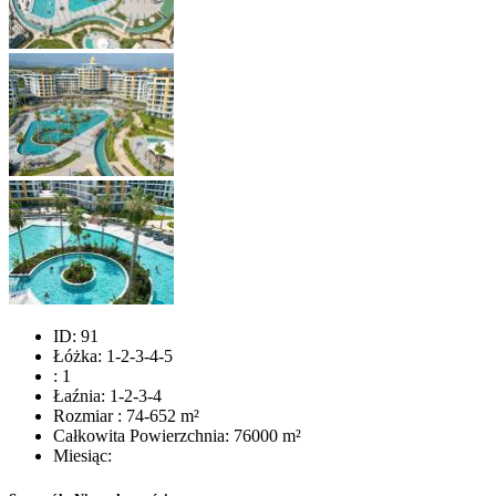
ID:
91
Łóżka:
1-2-3-4-5
:
1
Łaźnia:
1-2-3-4
Rozmiar :
74-652 m²
Całkowita Powierzchnia:
76000 m²
Miesiąc: