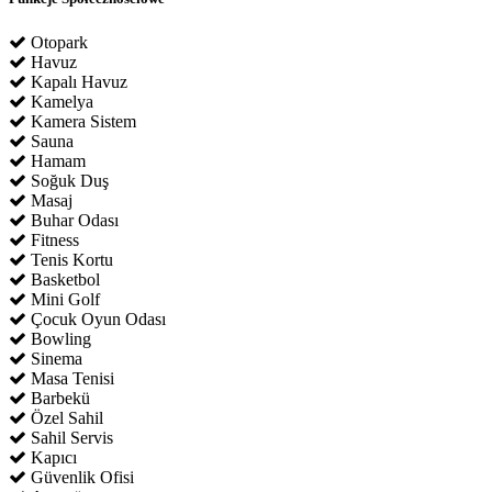
Otopark
Havuz
Kapalı Havuz
Kamelya
Kamera Sistem
Sauna
Hamam
Soğuk Duş
Masaj
Buhar Odası
Fitness
Tenis Kortu
Basketbol
Mini Golf
Çocuk Oyun Odası
Bowling
Sinema
Masa Tenisi
Barbekü
Özel Sahil
Sahil Servis
Kapıcı
Güvenlik Ofisi