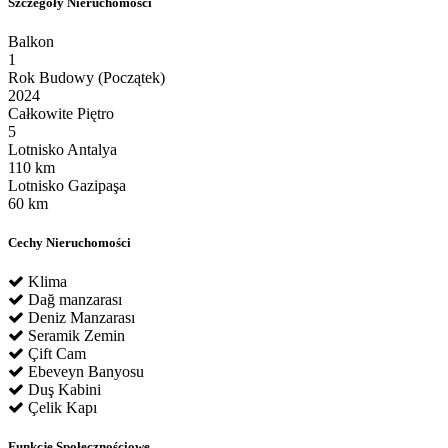
Szczegóły Nieruchomości
Balkon
1
Rok Budowy (Początek)
2024
Całkowite Piętro
5
Lotnisko Antalya
110 km
Lotnisko Gazipaşa
60 km
Cechy Nieruchomości
Klima
Dağ manzarası
Deniz Manzarası
Seramik Zemin
Çift Cam
Ebeveyn Banyosu
Duş Kabini
Çelik Kapı
Funkcje Społecznościowe