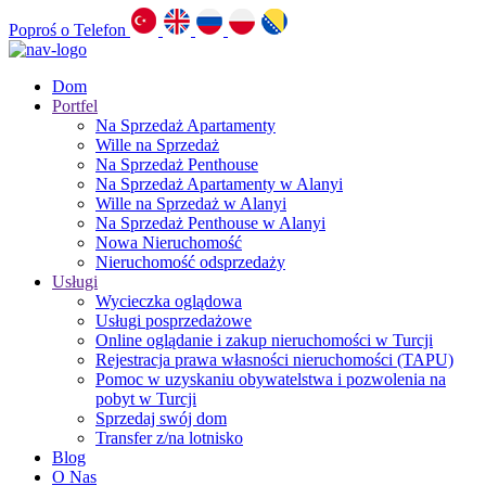
Poproś o Telefon
Dom
Portfel
Na Sprzedaż Apartamenty
Wille na Sprzedaż
Na Sprzedaż Penthouse
Na Sprzedaż Apartamenty w Alanyi
Wille na Sprzedaż w Alanyi
Na Sprzedaż Penthouse w Alanyi
Nowa Nieruchomość
Nieruchomość odsprzedaży
Usługi
Wycieczka oglądowa
Usługi posprzedażowe
Online oglądanie i zakup nieruchomości w Turcji
Rejestracja prawa własności nieruchomości (TAPU)
Pomoc w uzyskaniu obywatelstwa i pozwolenia na
pobyt w Turcji
Sprzedaj swój dom
Transfer z/na lotnisko
Blog
O Nas