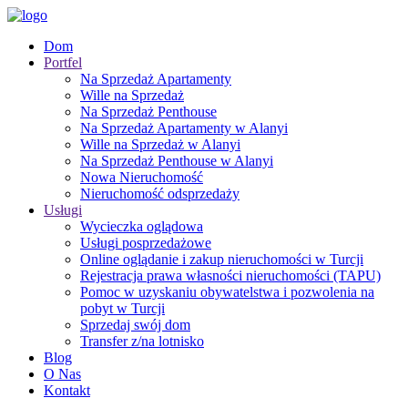
Dom
Portfel
Na Sprzedaż Apartamenty
Wille na Sprzedaż
Na Sprzedaż Penthouse
Na Sprzedaż Apartamenty w Alanyi
Wille na Sprzedaż w Alanyi
Na Sprzedaż Penthouse w Alanyi
Nowa Nieruchomość
Nieruchomość odsprzedaży
Usługi
Wycieczka oglądowa
Usługi posprzedażowe
Online oglądanie i zakup nieruchomości w Turcji
Rejestracja prawa własności nieruchomości (TAPU)
Pomoc w uzyskaniu obywatelstwa i pozwolenia na
pobyt w Turcji
Sprzedaj swój dom
Transfer z/na lotnisko
Blog
O Nas
Kontakt