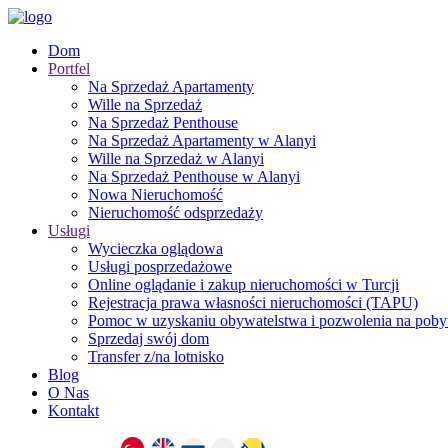
Dom
Portfel
Na Sprzedaż Apartamenty
Wille na Sprzedaż
Na Sprzedaż Penthouse
Na Sprzedaż Apartamenty w Alanyi
Wille na Sprzedaż w Alanyi
Na Sprzedaż Penthouse w Alanyi
Nowa Nieruchomość
Nieruchomość odsprzedaży
Usługi
Wycieczka oglądowa
Usługi posprzedażowe
Online oglądanie i zakup nieruchomości w Turcji
Rejestracja prawa własności nieruchomości (TAPU)
Pomoc w uzyskaniu obywatelstwa i pozwolenia na pobyt
Sprzedaj swój dom
Transfer z/na lotnisko
Blog
O Nas
Kontakt