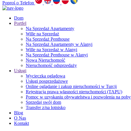
Poproś o Telefon
Dom
Portfel
Na Sprzedaż Apartamenty
Wille na Sprzedaż
Na Sprzedaż Penthouse
Na Sprzedaż Apartamenty w Alanyi
Wille na Sprzedaż w Alanyi
Na Sprzedaż Penthouse w Alanyi
Nowa Nieruchomość
Nieruchomość odsprzedaży
Usługi
Wycieczka oglądowa
Usługi posprzedażowe
Online oglądanie i zakup nieruchomości w Turcji
Rejestracja prawa własności nieruchomości (TAPU)
Pomoc w uzyskaniu obywatelstwa i pozwolenia na pobyt
Sprzedaj swój dom
Transfer z/na lotnisko
Blog
O Nas
Kontakt