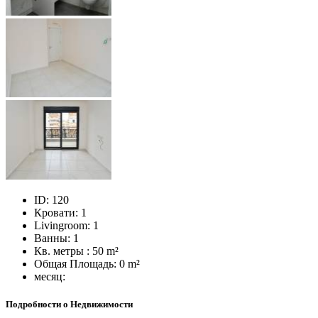
ID:
120
Кровати:
1
Livingroom:
1
Ванны:
1
Кв. метры :
50 m²
Общая Площадь:
0 m²
месяц:
Подробности о Недвижимости