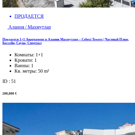
ПРОДАЕТСЯ
Алания / Махмутлар
Продается 1+1 Апартамент в Алания Махмутлар – Cebeci Towers | Частный Пляж,
Бассейн, Сауна, Спортзал
Комнаты:
1+1
Кровати:
1
Ванны:
1
Кв. метры:
50 m²
ID : 51
200,000 €