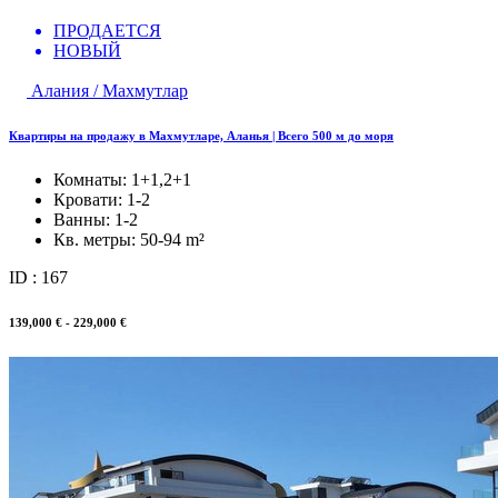
ПРОДАЕТСЯ
НОВЫЙ
Алания / Махмутлар
Квартиры на продажу в Махмутларе, Аланья | Всего 500 м до моря
Комнаты:
1+1,2+1
Кровати:
1-2
Ванны:
1-2
Кв. метры:
50-94 m²
ID : 167
139,000 € - 229,000 €